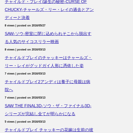
チャイルド・プレイ/誕生の秘密-CURSE OF
CHUCKY-チャールズ・リー・レイの過去とアン
ディーと決着
8 views
|
posted on 2016/05/27
SAW-ソウ-密室に閉じ込められそこから脱出す
る人気のサイコスリラー映画
8 views
|
posted on 2016/03/13
チャイルドプレイのチャッキーはチャールズ・
リー・レイがグッドガイ人形に憑依した姿
7 views
|
posted on 2016/03/13
チャイルドプレイ2アンディは養子に母親は病
院へ
7 views
|
posted on 2016/03/13
SAW THE FINAL3D-ソウ・ザ・ファイナル3D-
シリーズが完結し全てが明らかになる
5 views
|
posted on 2016/03/13
チャイルドプレイ チャッキーの花嫁は生前の彼