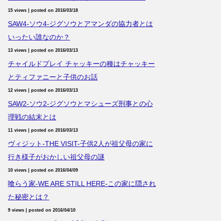
15 views
|
posted on 2016/03/18
SAW4-ソウ4-ジグソウとアマンダの協力者とは
いったい誰なのか？
13 views
|
posted on 2016/03/13
チャイルドプレイ チャッキーの種はチャッキー
とティファニーと子供のお話
12 views
|
posted on 2016/03/13
SAW2-ソウ2-ジグソウとマシューズ刑事との心
理戦の結末とは
11 views
|
posted on 2016/03/13
ヴィジット-THE VISIT-子供2人が祖父母の家に
行き様子がおかしい祖父母の謎
10 views
|
posted on 2016/04/09
喰らう家-WE ARE STILL HERE-この家に隠され
た秘密とは？
9 views
|
posted on 2016/04/10