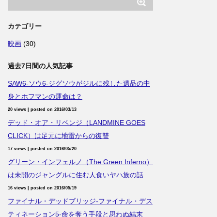
カテゴリー
映画
(30)
過去7日間の人気記事
SAW6-ソウ6-ジグソウがジルに残した遺品の中
身とホフマンの運命は？
20 views
|
posted on 2016/03/13
デッド・オア・リベンジ（LANDMINE GOES
CLICK）は足元に地雷からの復讐
17 views
|
posted on 2016/05/20
グリーン・インフェルノ（The Green Inferno）
は未開のジャングルに住む人食いヤハ族の話
16 views
|
posted on 2016/05/19
ファイナル・デッドブリッジ-ファイナル・デス
ティネーション5-命を奪う手段と思わぬ結末