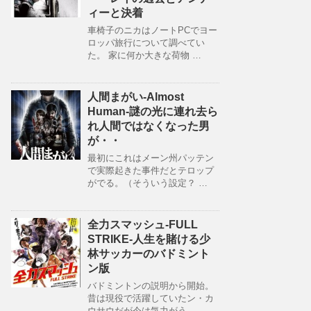
ィーと決着
車椅子のニカはノートPCでヨー
ロッパ旅行について調べてい
た。 家に何か大きな荷物 …
人間まがい-Almost
Human-謎の光に連れ去ら
れ人間ではなくなった男
が・・
最初にこれはメーン州パッテン
で実際起きた事件だとテロップ
がでる。（そういう設定？ …
全力スマッシュ-FULL
STRIKE-人生を賭ける少
林サッカーのバドミント
ン版
バドミントンの説明から開始。
昔は現役で活躍していたン・カ
ウサウだが今は気力がう …