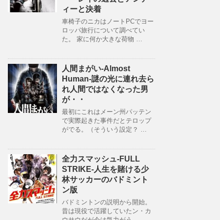
ィーと決着
車椅子のニカはノートPCでヨー
ロッパ旅行について調べてい
た。 家に何か大きな荷物 …
人間まがい-Almost
Human-謎の光に連れ去ら
れ人間ではなくなった男
が・・
最初にこれはメーン州パッテン
で実際起きた事件だとテロップ
がでる。（そういう設定？ …
全力スマッシュ-FULL
STRIKE-人生を賭ける少
林サッカーのバドミント
ン版
バドミントンの説明から開始。
昔は現役で活躍していたン・カ
ウサウだが今は気力がう …