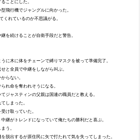
することにした。
小型飛行機でジャングルに向かった。
ってくれているのか不思議がる。
中継を続けることが自衛手段だと警告。
。
ように木に体をチェーンで縛りマスクを被って準備完了。
返せと全員で中継をしながら叫ぶ。
かからない。
けられ命を奪われそうになる。
いてジャスティンの父親は国連の職員だと教える。
れてしまった。
を受け取っていた。
ト中継がトレンドになっていて俺たちの勝利だと喜ぶ。
しまう。
機を脱出するが原住民に矢で打たれて気を失ってしまった。