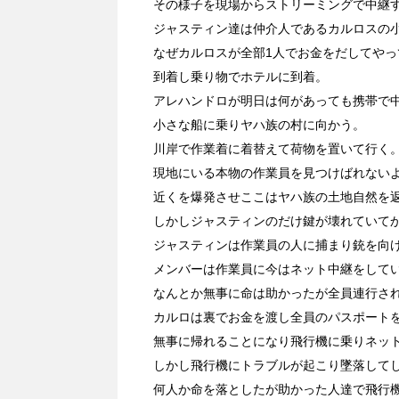
その様子を現場からストリーミングで中継
ジャスティン達は仲介人であるカルロスの
なぜカルロスが全部1人でお金をだしてや
到着し乗り物でホテルに到着。
アレハンドロが明日は何があっても携帯で
小さな船に乗りヤハ族の村に向かう。
川岸で作業着に着替えて荷物を置いて行く
現地にいる本物の作業員を見つけばれない
近くを爆発させここはヤハ族の土地自然を
しかしジャスティンのだけ鍵が壊れていて
ジャスティンは作業員の人に捕まり銃を向
メンバーは作業員に今はネット中継をして
なんとか無事に命は助かったが全員連行さ
カルロは裏でお金を渡し全員のパスポート
無事に帰れることになり飛行機に乗りネッ
しかし飛行機にトラブルが起こり墜落して
何人か命を落としたが助かった人達で飛行