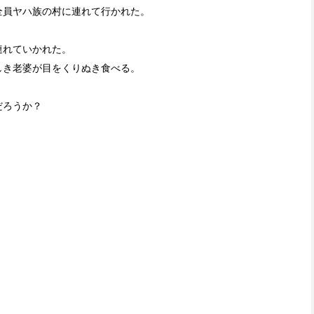
全員ヤハ族の村に連れて行かれた。
連れていかれた。
しき老婆が目をくりぬき食べる。
。
だろうか？