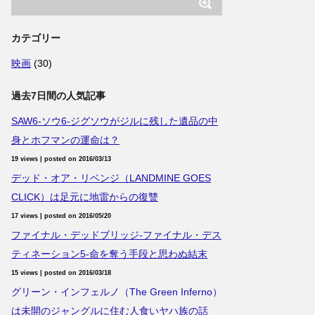
カテゴリー
映画
(30)
過去7日間の人気記事
SAW6-ソウ6-ジグソウがジルに残した遺品の中
身とホフマンの運命は？
19 views
|
posted on 2016/03/13
デッド・オア・リベンジ（LANDMINE GOES
CLICK）は足元に地雷からの復讐
17 views
|
posted on 2016/05/20
ファイナル・デッドブリッジ-ファイナル・デス
ティネーション5-命を奪う手段と思わぬ結末
15 views
|
posted on 2016/03/18
グリーン・インフェルノ（The Green Inferno）
は未開のジャングルに住む人食いヤハ族の話