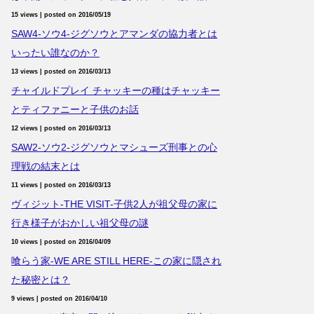
15 views
|
posted on 2016/05/19
SAW4-ソウ4-ジグソウとアマンダの協力者とは
いったい誰なのか？
13 views
|
posted on 2016/03/13
チャイルドプレイ チャッキーの種はチャッキー
とティファニーと子供のお話
12 views
|
posted on 2016/03/13
SAW2-ソウ2-ジグソウとマシューズ刑事との心
理戦の結末とは
11 views
|
posted on 2016/03/13
ヴィジット-THE VISIT-子供2人が祖父母の家に
行き様子がおかしい祖父母の謎
10 views
|
posted on 2016/04/09
喰らう家-WE ARE STILL HERE-この家に隠され
た秘密とは？
9 views
|
posted on 2016/04/10