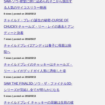
SAW-ソウ-密室に閉じ込められそこから脱出す
る人気のサイコスリラー映画
8 views
|
posted on 2016/03/13
チャイルド・プレイ/誕生の秘密-CURSE OF
CHUCKY-チャールズ・リー・レイの過去とアン
ディーと決着
7 views
|
posted on 2016/05/27
チャイルドプレイ2アンディは養子に母親は病
院へ
7 views
|
posted on 2016/03/13
チャイルドプレイのチャッキーはチャールズ・
リー・レイがグッドガイ人形に憑依した姿
6 views
|
posted on 2016/03/13
SAW THE FINAL3D-ソウ・ザ・ファイナル3D-
シリーズが完結し全てが明らかになる
5 views
|
posted on 2016/03/13
チャイルドプレイ チャッキーの花嫁は生前の彼