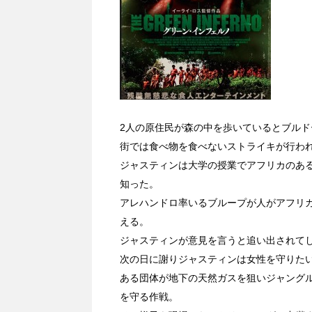
2人の原住民が森の中を歩いているとブル
街では食べ物を食べないストライキが行わ
ジャスティンは大学の授業でアフリカのあ
知った。
アレハンドロ率いるブループが人がアフリ
える。
ジャスティンが意見を言うと追い出されて
次の日に謝りジャスティンは女性を守りた
ある団体が地下の天然ガスを狙いジャング
を守る作戦。