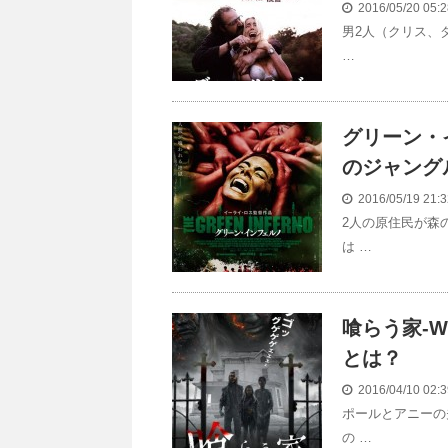
2016/05/20 05
男2人（クリス、
…
グリーン・イン
のジャング
2016/05/19 21
2人の原住民が森
は …
喰らう家-WE
とは？
2016/04/10 02
ポールとアニーの
の …