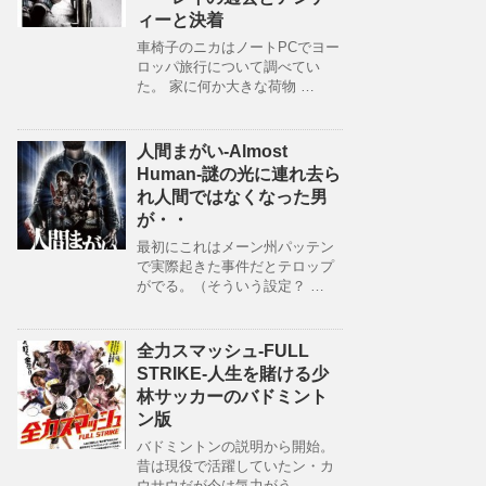
ィーと決着
車椅子のニカはノートPCでヨー
ロッパ旅行について調べてい
た。 家に何か大きな荷物 …
人間まがい-Almost
Human-謎の光に連れ去ら
れ人間ではなくなった男
が・・
最初にこれはメーン州パッテン
で実際起きた事件だとテロップ
がでる。（そういう設定？ …
全力スマッシュ-FULL
STRIKE-人生を賭ける少
林サッカーのバドミント
ン版
バドミントンの説明から開始。
昔は現役で活躍していたン・カ
ウサウだが今は気力がう …