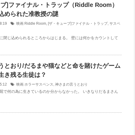
ブ]ファイナル・トラップ（Riddle Room）
込められた准教授の謎
:58:19
映画
Riddle Room
,
[ザ・キューブ]ファイナル・トラップ
,
サスペ
に閉じ込められるところからはじまる。 壁には何かをカウントして
うとおり/だるまや猫などと命を賭けたゲーム
生き残る生徒は？
:45:12
映画
ホラーサスペンス
,
神さまの言うとおり
屈で何の為に生きているのか分からなかった。 いきなりだるまさん