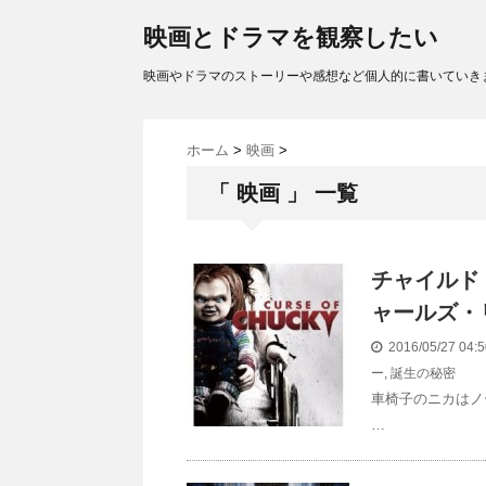
映画とドラマを観察したい
映画やドラマのストーリーや感想など個人的に書いていき
ホーム
>
映画
>
「 映画 」 一覧
チャイルド・
ャールズ・
2016/05/27 04
ー
,
誕生の秘密
車椅子のニカはノ
…