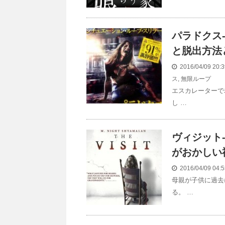
パラドクス-
と脱出方法
2016/04/09 20
ス
,
無限ループ
エスカレーターで
し …
ヴィジット-
がおかしい
2016/04/09 04
母親が子供に過去
る。 …