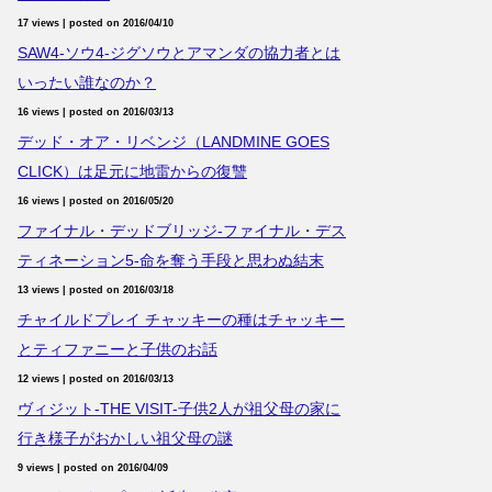
17 views
|
posted on 2016/04/10
SAW4-ソウ4-ジグソウとアマンダの協力者とは
いったい誰なのか？
16 views
|
posted on 2016/03/13
デッド・オア・リベンジ（LANDMINE GOES
CLICK）は足元に地雷からの復讐
16 views
|
posted on 2016/05/20
ファイナル・デッドブリッジ-ファイナル・デス
ティネーション5-命を奪う手段と思わぬ結末
13 views
|
posted on 2016/03/18
チャイルドプレイ チャッキーの種はチャッキー
とティファニーと子供のお話
12 views
|
posted on 2016/03/13
ヴィジット-THE VISIT-子供2人が祖父母の家に
行き様子がおかしい祖父母の謎
9 views
|
posted on 2016/04/09