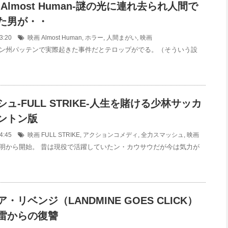
Almost Human-謎の光に連れ去られ人間で
た男が・・
:23:20
映画
Almost Human
,
ホラー
,
人間まがい
,
映画
ン州パッテンで実際起きた事件だとテロップがでる。（そういう設
ュ-FULL STRIKE-人生を賭ける少林サッカ
ントン版
:24:45
映画
FULL STRIKE
,
アクションコメディ
,
全力スマッシュ
,
映画
明から開始。 昔は現役で活躍していたン・カウサウだが今は気力が
・リベンジ（LANDMINE GOES CLICK）
雷からの復讐