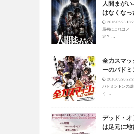
人間まがい-
はなくなっ
2016/05/23 18
最初にこれはメー
定？ …
全力スマッシ
ーのバドミ
2016/05/20 22
バドミントンの説
う …
デッド・オア
は足元に地