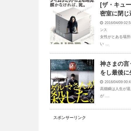
[ザ・キュー
密室に閉じ
2016/04/09 02
ンス
女性がとある場所
い …
神さまの言
をし最後に
2016/04/09 00
高畑瞬は人生が退
が …
スポンサーリンク