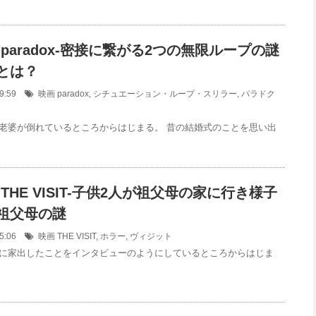
paradox-密接に繋がる2つの無限ループの謎
とは？
:39:59
映画
paradox
,
シチュエーション・ループ・スリラー
,
パラドク
老婆が倒れているところからはじまる。 昔の結婚式のことを思い出
THE VISIT-子供2人が祖父母の家に行き様子
祖父母の謎
:55:06
映画
THE VISIT
,
ホラー
,
ヴィジット
に家出したことをインタビューのようにしているところからはじま