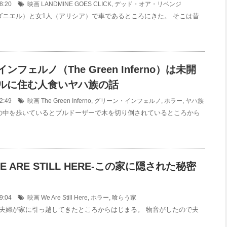
:28:20
映画
LANDMINE GOES CLICK
,
デッド・オア・リベンジ
ダニエル）と女1人（アリシア）で車であるところにきた。 そこは昔
フェルノ（The Green Inferno）は未開
ルに住む人食いヤハ族の話
:32:49
映画
The Green Inferno
,
グリーン・インフェルノ
,
ホラー
,
ヤハ族
の中を歩いているとブルドーザーで木を切り倒されているところから
 ARE STILL HERE-この家に隠された秘密
:39:04
映画
We Are Still Here
,
ホラー
,
喰らう家
夫婦が家に引っ越してきたところからはじまる。 物音がしたので夫