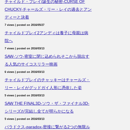
チャイルド・プレイ/誕生の秘密-CURSE OF
CHUCKY-チャールズ・リー・レイの過去とアン
ディーと決着
7 views
|
posted on 2016/05/27
チャイルドプレイ2アンディは養子に母親は病
院へ
7 views
|
posted on 2016/03/13
SAW-ソウ-密室に閉じ込められそこから脱出す
る人気のサイコスリラー映画
6 views
|
posted on 2016/03/13
チャイルドプレイのチャッキーはチャールズ・
リー・レイがグッドガイ人形に憑依した姿
5 views
|
posted on 2016/03/13
SAW THE FINAL3D-ソウ・ザ・ファイナル3D-
シリーズが完結し全てが明らかになる
5 views
|
posted on 2016/03/13
パラドクス-paradox-密接に繋がる2つの無限ル