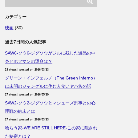
カテゴリー
映画
(30)
過去7日間の人気記事
SAW6-ソウ6-ジグソウがジルに残した遺品の中
身とホフマンの運命は？
23 views
|
posted on 2016/03/13
グリーン・インフェルノ（The Green Inferno）
は未開のジャングルに住む人食いヤハ族の話
17 views
|
posted on 2016/05/19
SAW2-ソウ2-ジグソウとマシューズ刑事との心
理戦の結末とは
17 views
|
posted on 2016/03/13
喰らう家-WE ARE STILL HERE-この家に隠され
た秘密とは？