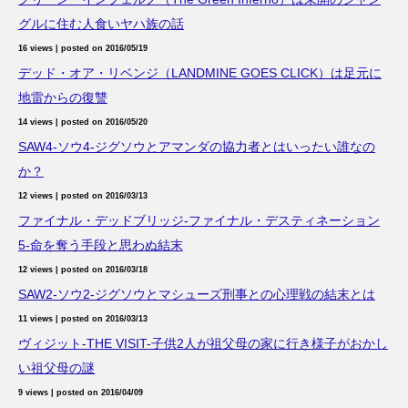
グルに住む人食いヤハ族の話
16 views
|
posted on 2016/05/19
デッド・オア・リベンジ（LANDMINE GOES CLICK）は足元に
地雷からの復讐
14 views
|
posted on 2016/05/20
SAW4-ソウ4-ジグソウとアマンダの協力者とはいったい誰なの
か？
12 views
|
posted on 2016/03/13
ファイナル・デッドブリッジ-ファイナル・デスティネーション
5-命を奪う手段と思わぬ結末
12 views
|
posted on 2016/03/18
SAW2-ソウ2-ジグソウとマシューズ刑事との心理戦の結末とは
11 views
|
posted on 2016/03/13
ヴィジット-THE VISIT-子供2人が祖父母の家に行き様子がおかし
い祖父母の謎
9 views
|
posted on 2016/04/09