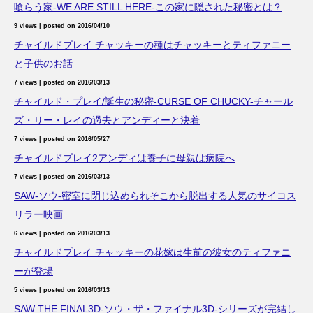
喰らう家-WE ARE STILL HERE-この家に隠された秘密とは？
9 views
|
posted on 2016/04/10
チャイルドプレイ チャッキーの種はチャッキーとティファニー
と子供のお話
7 views
|
posted on 2016/03/13
チャイルド・プレイ/誕生の秘密-CURSE OF CHUCKY-チャール
ズ・リー・レイの過去とアンディーと決着
7 views
|
posted on 2016/05/27
チャイルドプレイ2アンディは養子に母親は病院へ
7 views
|
posted on 2016/03/13
SAW-ソウ-密室に閉じ込められそこから脱出する人気のサイコス
リラー映画
6 views
|
posted on 2016/03/13
チャイルドプレイ チャッキーの花嫁は生前の彼女のティファニ
ーが登場
5 views
|
posted on 2016/03/13
SAW THE FINAL3D-ソウ・ザ・ファイナル3D-シリーズが完結し