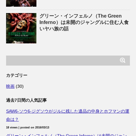
グリーン・インフェルノ（The Green
Inferno）は未開のジャングルに住む人食
いヤハ族の話
カテゴリー
映画
(30)
過去7日間の人気記事
SAW6-ソウ6-ジグソウがジルに残した遺品の中身とホフマンの運
命は？
18 views
|
posted on 2016/03/13
グリーン・インフェルノ（The Green Inferno）は未開のジャン