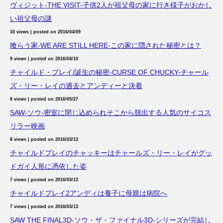
ヴィジット-THE VISIT-子供2人が祖父母の家に行き様子がおかし
い祖父母の謎
10 views
|
posted on 2016/04/09
喰らう家-WE ARE STILL HERE-この家に隠された秘密とは？
9 views
|
posted on 2016/04/10
チャイルド・プレイ/誕生の秘密-CURSE OF CHUCKY-チャール
ズ・リー・レイの過去とアンディーと決着
8 views
|
posted on 2016/05/27
SAW-ソウ-密室に閉じ込められそこから脱出する人気のサイコス
リラー映画
8 views
|
posted on 2016/03/13
チャイルドプレイのチャッキーはチャールズ・リー・レイがグッ
ドガイ人形に憑依した姿
7 views
|
posted on 2016/03/13
チャイルドプレイ2アンディは養子に母親は病院へ
7 views
|
posted on 2016/03/13
SAW THE FINAL3D-ソウ・ザ・ファイナル3D-シリーズが完結し