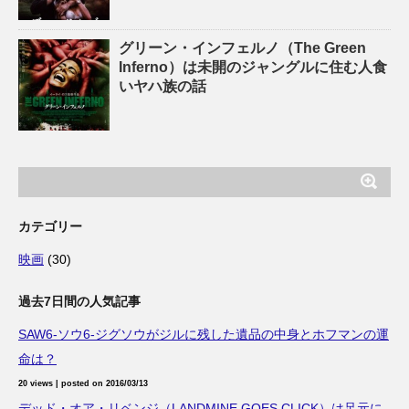
グリーン・インフェルノ（The Green
Inferno）は未開のジャングルに住む人食
いヤハ族の話
カテゴリー
映画
(30)
過去7日間の人気記事
SAW6-ソウ6-ジグソウがジルに残した遺品の中身とホフマンの運
命は？
20 views
|
posted on 2016/03/13
デッド・オア・リベンジ（LANDMINE GOES CLICK）は足元に