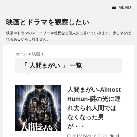
MENU
映画とドラマを観察したい
映画やドラマのストーリーや感想など個人的に書いていきます。少しネタば
れもあるかもしれません。
ホーム
>
映画
>
「 人間まがい 」 一覧
人間まがい-Almost
Human-謎の光に連
れ去られ人間では
なくなった男
が・・
2016/05/23 18:23:20
映