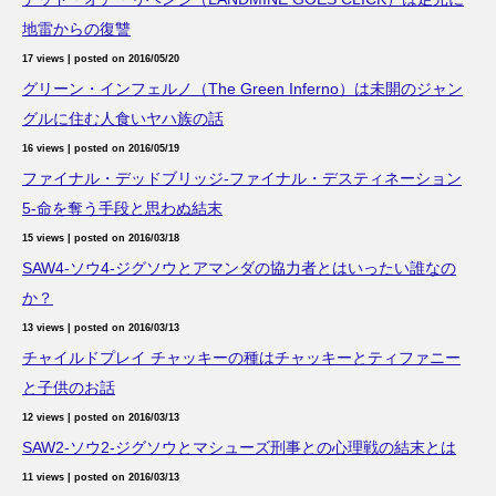
地雷からの復讐
17 views
|
posted on 2016/05/20
グリーン・インフェルノ（The Green Inferno）は未開のジャン
グルに住む人食いヤハ族の話
16 views
|
posted on 2016/05/19
ファイナル・デッドブリッジ-ファイナル・デスティネーション
5-命を奪う手段と思わぬ結末
15 views
|
posted on 2016/03/18
SAW4-ソウ4-ジグソウとアマンダの協力者とはいったい誰なの
か？
13 views
|
posted on 2016/03/13
チャイルドプレイ チャッキーの種はチャッキーとティファニー
と子供のお話
12 views
|
posted on 2016/03/13
SAW2-ソウ2-ジグソウとマシューズ刑事との心理戦の結末とは
11 views
|
posted on 2016/03/13