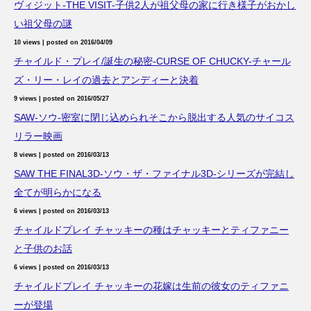
ヴィジット-THE VISIT-子供2人が祖父母の家に行き様子がおかし
い祖父母の謎
10 views
|
posted on 2016/04/09
チャイルド・プレイ/誕生の秘密-CURSE OF CHUCKY-チャール
ズ・リー・レイの過去とアンディーと決着
9 views
|
posted on 2016/05/27
SAW-ソウ-密室に閉じ込められそこから脱出する人気のサイコス
リラー映画
8 views
|
posted on 2016/03/13
SAW THE FINAL3D-ソウ・ザ・ファイナル3D-シリーズが完結し
全てが明らかになる
6 views
|
posted on 2016/03/13
チャイルドプレイ チャッキーの種はチャッキーとティファニー
と子供のお話
6 views
|
posted on 2016/03/13
チャイルドプレイ チャッキーの花嫁は生前の彼女のティファニ
ーが登場