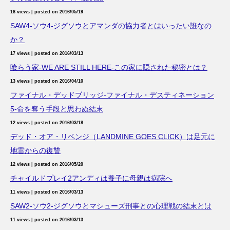
18 views
|
posted on 2016/05/19
SAW4-ソウ4-ジグソウとアマンダの協力者とはいったい誰なの
か？
17 views
|
posted on 2016/03/13
喰らう家-WE ARE STILL HERE-この家に隠された秘密とは？
13 views
|
posted on 2016/04/10
ファイナル・デッドブリッジ-ファイナル・デスティネーション
5-命を奪う手段と思わぬ結末
12 views
|
posted on 2016/03/18
デッド・オア・リベンジ（LANDMINE GOES CLICK）は足元に
地雷からの復讐
12 views
|
posted on 2016/05/20
チャイルドプレイ2アンディは養子に母親は病院へ
11 views
|
posted on 2016/03/13
SAW2-ソウ2-ジグソウとマシューズ刑事との心理戦の結末とは
11 views
|
posted on 2016/03/13