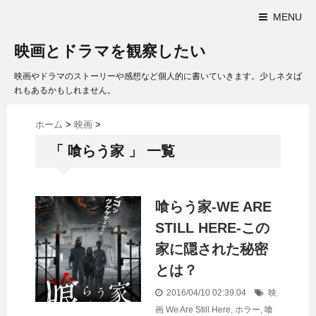
MENU
映画とドラマを観察したい
映画やドラマのストーリーや感想など個人的に書いていきます。少しネタば
れもあるかもしれません。
ホーム
>
映画
>
「 喰らう家 」 一覧
喰らう家-WE ARE
STILL HERE-この
家に隠された秘密
とは？
2016/04/10 02:39:04
映
画
We Are Still Here
,
ホラー
,
喰